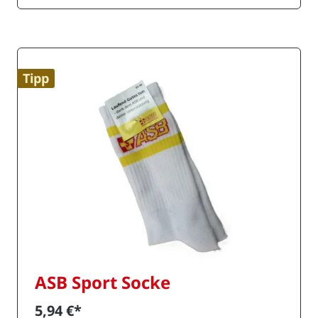
kombinieren möchten. Diese Socken werden
aus 50% recycelten Materialien hergestellt
und stehen für unseren Ansatz, die Welt ein
Stück besser zu machen – einen Schritt nach
dem anderen. Darüber hinaus
Tipp
selbstverständlich auch als nachhaltiges
Werbeprodukt für eure Events nutzbar.
Material: 50% recycelte Baumwolle, 48%
Polyester, 2% Elasthan, mit Jacquard
gewebtem Design, Frottee innen.
Veredelung: Gewebtes rotes ASB-Logo
ASB Sport Socke
5,94 €*