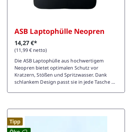
ASB Laptophülle Neopren
14,27 €*
(11,99 € netto)
Die ASB Laptophülle aus hochwertigem
Neopren bietet optimalen Schutz vor
Kratzern, Stößen und Spritzwasser. Dank
schlankem Design passt sie in jede Tasche –
ideal für unterwegs oder im Büro. Stylisch,
leicht und strapazierfähig. Material:
NeoprenFarbe: SchwarzGrösse: ca. 36,5 x
27,5 cm – passend für 14-16 Zoll
LaptopsBranding: Silikon
Tipp
Reissverschlusszieher mit dem ASB-Logo
Öko