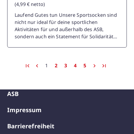
(4,99 € netto)
Laufend Gutes tun Unsere Sportsocken sind
nicht nur ideal für deine sportlichen
Aktivitäten für und außerhalb des ASB,
sondern auch ein Statement für Solidarität
und Unterstützung! Diese hochwertigen
Socken wurden mit größter Sorgfalt
entwickelt, um Komfort, Atmungsaktivität
und Langlebigkeit zu gewährleisten. Darüber
first page
prev page
Seite
Seite
Seite
Seite
Seite
next page
last page
1
2
3
4
5
hinaus selbstverständlich auch als stylisches
Werbeprodukt für eure Events nutzbar.
Material: 80% Baumwolle, 17% Polyamid, 3%
ASB
Elasthan, mit Jacquard gewebtem Design,
Frottee innen Veredelung: Gewebte Streifen
und rotes ASB-Logo
Impressum
Barrierefreiheit